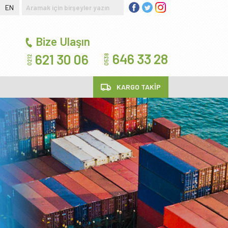
/
EN
Bize Ulaşın
646 33 28
621 30 06
0538
0212
KARGO TAKİP