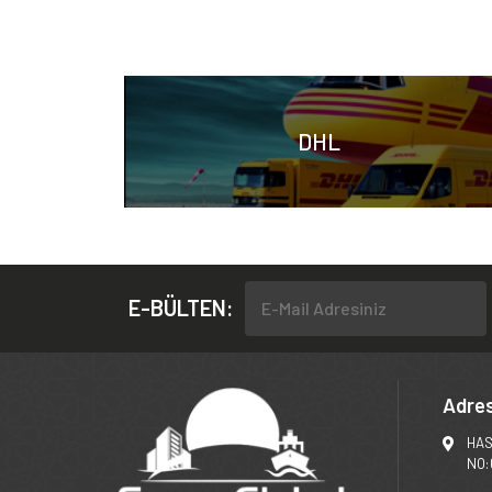
DHL
E-BÜLTEN:
Adre
HAS
NO: