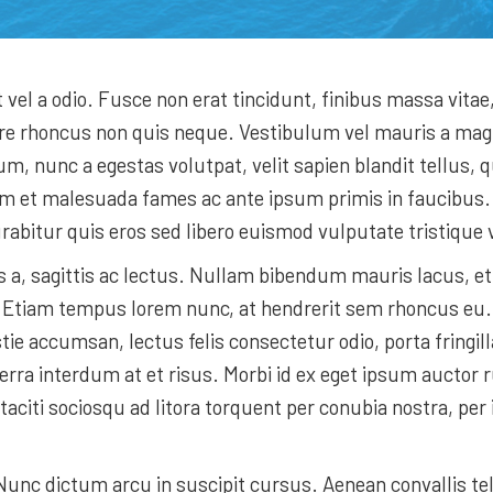
 vel a odio. Fusce non erat tincidunt, finibus massa vitae
e rhoncus non quis neque. Vestibulum vel mauris a magna 
m, nunc a egestas volutpat, velit sapien blandit tellus,
rdum et malesuada fames ac ante ipsum primis in faucibus.
rabitur quis eros sed libero euismod vulputate tristique 
us a, sagittis ac lectus. Nullam bibendum mauris lacus, 
unt. Etiam tempus lorem nunc, at hendrerit sem rhoncus e
tie accumsan, lectus felis consectetur odio, porta fring
erra interdum at et risus. Morbi id ex eget ipsum auctor 
taciti sociosqu ad litora torquent per conubia nostra, pe
. Nunc dictum arcu in suscipit cursus. Aenean convallis tel