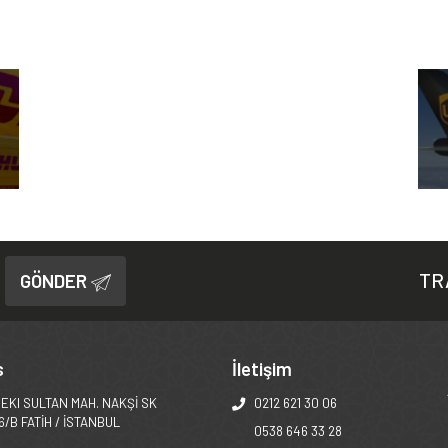
FEDX
TR
GÖNDER
s
İletişim
EKI SULTAN MAH. NAKŞİ SK
0212 621 30 06
6/B FATİH / İSTANBUL
0538 646 33 28