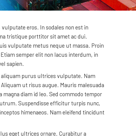
, vulputate eros. In sodales non est in
tristique porttitor sit amet ac dui.
 quis vulputate metus neque ut massa. Proin
 Etiam semper elit non lacus interdum, in
vel sapien.
et aliquam purus ultrices vulputate. Nam
u. Aliquam ut risus augue. Mauris malesuada
illa magna diam id leo. Sed commodo tempor
rutrum. Suspendisse efficitur turpis nunc,
r inceptos himenaeos. Nam eleifend tincidunt
lus eget ultrices ornare. Curabitur a