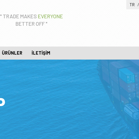
TR
" TRADE MAKES
EVERYONE
BETTER OFF "
ÜRÜNLER
İLETIŞIM
P