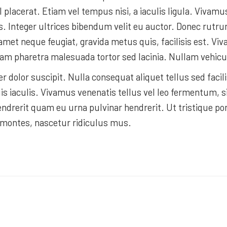
l placerat. Etiam vel tempus nisi, a iaculis ligula. Viva
es. Integer ultrices bibendum velit eu auctor. Donec rut
amet neque feugiat, gravida metus quis, facilisis est. Vi
Nam pharetra malesuada tortor sed lacinia. Nullam vehicul
r dolor suscipit. Nulla consequat aliquet tellus sed facil
is iaculis. Vivamus venenatis tellus vel leo fermentum, s
ndrerit quam eu urna pulvinar hendrerit. Ut tristique po
 montes, nascetur ridiculus mus.
CMA CGM