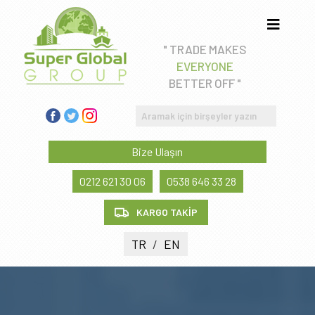
" TRADE MAKES
Gayrimenkul Danışmanlığı
EVERYONE
BETTER OFF "
Eğitim Danışmanlığı
İthalat & İhracat Danışmanlığı
Bize Ulaşın
Sağlık Turizmi
0212 621 30 06
0538 646 33 28
KARGO TAKİP
TR
/
EN